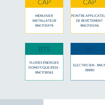
CAP
CAP
MENUISIER
PEINTRE APPLICATE
INSTALLATEUR
DE REVÊTEMENT
RNCP35974
RNCP35196
BTS
BP
FLUIDES ÉNERGIES
ELECTRICIEN - RNC
DOMOTIQUE (FED) -
38880
RNCP38361