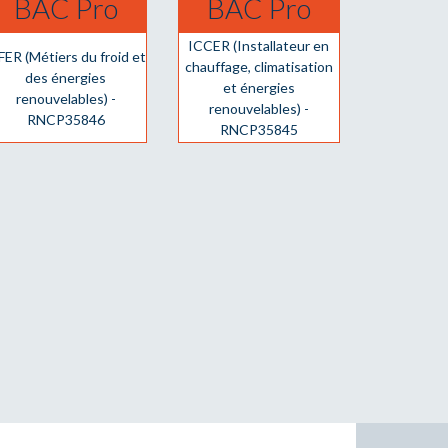
BAC Pro
BAC Pro
ICCER (Installateur en
ER (Métiers du froid et
chauffage, climatisation
des énergies
et énergies
renouvelables) -
renouvelables) -
RNCP35846
RNCP35845