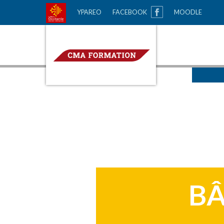
GO
YPAREO
FACEBOOK
MOODLE
CMA Formation
TO
MAIN
NAVIGATION
BÂ