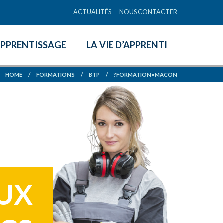
ACTUALITÉS
NOUS CONTACTER
APPRENTISSAGE
LA VIE D’APPRENTI
HOME
/
FORMATIONS
/
BTP
/
?FORMATION=MACON
AUX