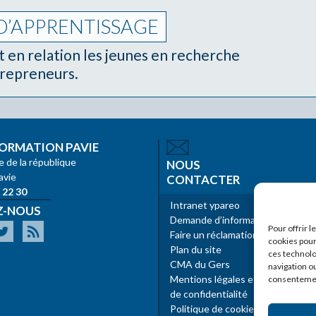
D’APPRENTISSAGE
en relation les jeunes en recherche
trepreneurs.
ORMATION PAVIE
e de la république
NOUS
avie
CONTACTER
 22 30
Intranet ypareo
Z-NOUS
Demande d’informations
Pour offrir 
Faire un réclamation
cookies pour
Plan du site
ces technolo
CMA du Gers
navigation ou
Mentions légales et politique
consentement
de confidentialité
Politique de cookies