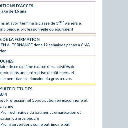
ITIONS D'ACCÈS
e âgé de
16 ans
ème
ans
et avoir terminé la classe de
3
générale,
hnologique, professionnelle ou équivalent
E DE LA FORMATION
S
EN ALTERNANCE dont 12 semaines par an à CMA
ion.
UCHÉS
ulaire de ce diplôme exerce des activités de
erie dans une entreprise de bâtiment, et
palement dans le domaine du gros œuvre.
SUITE D'ÉTUDES
AU 4
vet Professionnel Construction en maçonnerie et
on armé
 Pro Techniques du bâtiment : organisation et
lisation du gros oeuvre
Pro Interventions sur le patrimoine bâti