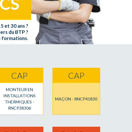
ICS
5 et 30 ans ?
iers du BTP ?
 formations.
CAP
CAP
MONTEUR EN
INSTALLATIONS
MAÇON - RNCP41830
THERMIQUES -
RNCP38306