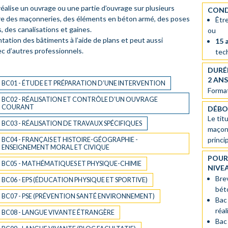
éalise un ouvrage ou une partie d’ouvrage sur plusieurs
COND
e des maçonneries, des éléments en béton armé, des poses
Êtr
 des canalisations et gaines.
ou
ntation des bâtiments à l’aide de plans et peut aussi
15 
ec d’autres professionnels.
tec
DURÉ
2 AN
BC01 - ÉTUDE ET PRÉPARATION D’UNE INTERVENTION
Format
BC02 - RÉALISATION ET CONTRÔLE D’UN OUVRAGE
COURANT
DÉBO
Le tit
BC03 - RÉALISATION DE TRAVAUX SPÉCIFIQUES
maçonn
princi
BC04 - FRANÇAIS ET HISTOIRE-GÉOGRAPHIE -
ENSEIGNEMENT MORAL ET CIVIQUE
POUR
BC05 - MATHÉMATIQUES ET PHYSIQUE-CHIMIE
NIVE
Bre
BC06 - EPS (ÉDUCATION PHYSIQUE ET SPORTIVE)
bét
BC07 - PSE (PRÉVENTION SANTÉ ENVIRONNEMENT)
Bac
réa
BC08 - LANGUE VIVANTE ÉTRANGÈRE
Bac 