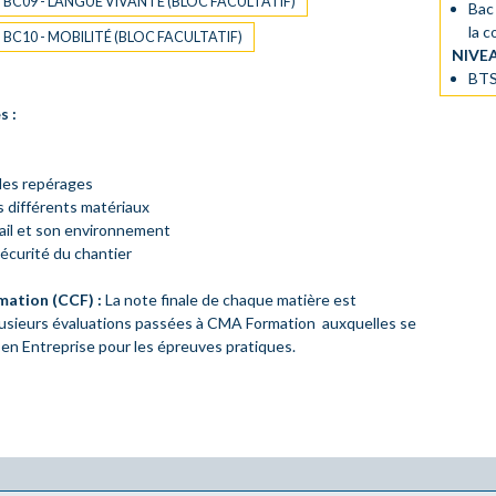
BC09 - LANGUE VIVANTE (BLOC FACULTATIF)
Bac
la 
BC10 - MOBILITÉ (BLOC FACULTATIF)
NIVE
BTS
s :
des repérages
s différents matériaux
vail et son environnement
sécurité du chantier
mation (CCF) :
La note finale de chaque matière est
usieurs évaluations passées à CMA Formation auxquelles se
 en Entreprise pour les épreuves pratiques.