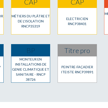
CAP
CAP
MF
UR
MÉTIERS DU PLÂTRE ET
ELECTRICIEN
DE L'ISOLATION
RNCP38401
RNCP35319
BP
Titre pro
MONTEUR EN
INSTALLATIONS DE
P
PEINTRE-FAÇADIER
GENIE CLIMATIQUE ET
ITEISTE RNCP39891
SANITAIRE - RNCP
38726