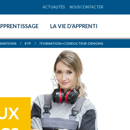
ACTUALITÉS
NOUS CONTACTER
APPRENTISSAGE
LA VIE D’APPRENTI
RMATIONS
/
BTP
/
?FORMATION=CONDUCTEUR-DENGINS
AUX