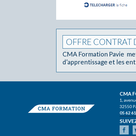
OFFRE CONTRAT 
CMA Formation Pavie met 
d’apprentissage et les en
CMA F
1, avenu
32550 P
05 62 61
SUIVE