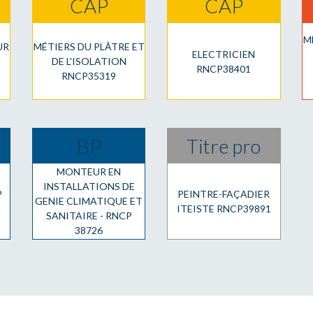
CAP
CAP
MF
UR
MÉTIERS DU PLÂTRE ET
ELECTRICIEN
DE L'ISOLATION
RNCP38401
RNCP35319
BP
Titre pro
MONTEUR EN
INSTALLATIONS DE
P
PEINTRE-FAÇADIER
GENIE CLIMATIQUE ET
ITEISTE RNCP39891
SANITAIRE - RNCP
38726