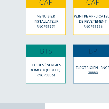
CAP
CAP
MENUISIER
PEINTRE APPLICATE
INSTALLATEUR
DE REVÊTEMENT
RNCP35974
RNCP35196
BTS
BP
FLUIDES ÉNERGIES
ELECTRICIEN - RNC
DOMOTIQUE (FED) -
38880
RNCP38361