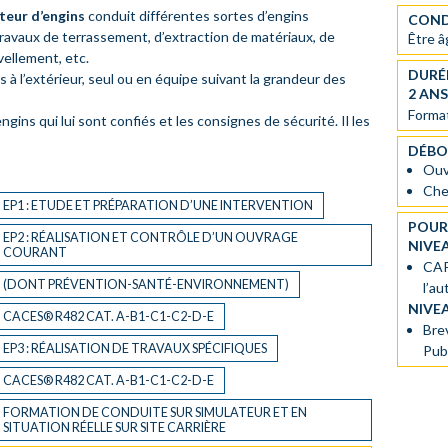
eur d’engins
conduit différentes sortes d’engins
COND
ravaux de terrassement, d’extraction de matériaux, de
Être 
vellement, etc.
DURÉ
s à l’extérieur, seul ou en équipe suivant la grandeur des
2 AN
Format
ngins qui lui sont confiés et les consignes de sécurité. Il les
DÉBO
Ouvr
Che
EP1 : ETUDE ET PRÉPARATION D’UNE INTERVENTION
POUR
EP2 : RÉALISATION ET CONTRÔLE D’UN OUVRAGE
NIVE
COURANT
CAP
(DONT PRÉVENTION-SANTÉ-ENVIRONNEMENT)
l’a
NIVE
CACES® R482 CAT. A-B1-C1-C2-D-E
Bre
EP3 : RÉALISATION DE TRAVAUX SPÉCIFIQUES
Publ
CACES® R482 CAT. A-B1-C1-C2-D-E
FORMATION DE CONDUITE SUR SIMULATEUR ET EN
SITUATION RÉELLE SUR SITE CARRIÈRE