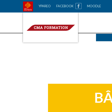
GO
YPAREO
FACEBOOK
MOODLE
CMA Formation
TO
MAIN
NAVIGATION
BÂ