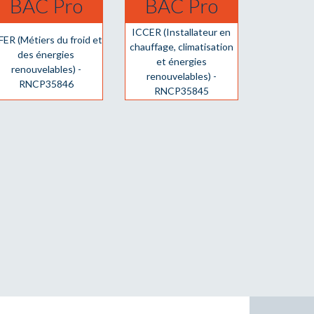
BAC Pro
BAC Pro
ICCER (Installateur en
ER (Métiers du froid et
chauffage, climatisation
des énergies
et énergies
renouvelables) -
renouvelables) -
RNCP35846
RNCP35845