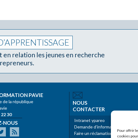
D’APPRENTISSAGE
en relation les jeunes en recherche
trepreneurs.
ORMATION PAVIE
e de la république
NOUS
avie
CONTACTER
 22 30
Intranet ypareo
Z-NOUS
Demande d’informations
Pour offrir 
Faire un réclamation
cookies pour