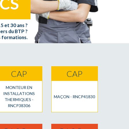
ICS
5 et 30 ans ?
iers du BTP ?
 formations.
CAP
CAP
MONTEUR EN
INSTALLATIONS
MAÇON - RNCP41830
THERMIQUES -
RNCP38306