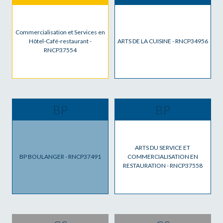
Commercialisation et Services en
Hôtel-Café-restaurant -
ARTS DE LA CUISINE - RNCP34956
RNCP37554
BP
BP
ARTS DU SERVICE ET
BP BOULANGER - RNCP37491
COMMERCIALISATION EN
RESTAURATION - RNCP37558