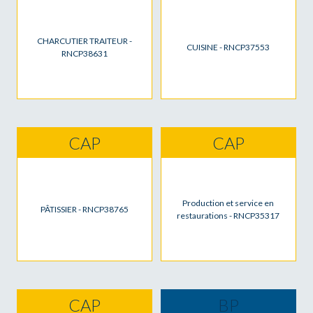
CHARCUTIER TRAITEUR -
CUISINE - RNCP37553
RNCP38631
CAP
CAP
Production et service en
PÂTISSIER - RNCP38765
restaurations - RNCP35317
CAP
BP