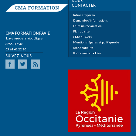
NOUS
CONTACTER
Intranet ypareo
Demande d’informations
Faire un réclamation
Plan du site
CMA FORMATION PAVIE
CMA du Gers
1, avenue de la république
Mentions légales et politique de
32550 Pavie
confidentialité
05 62 61 22 30
Politique de cookies
SUIVEZ-NOUS