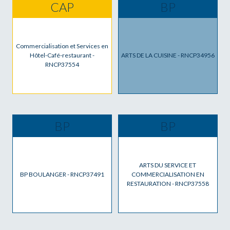
CAP
BP
Commercialisation et Services en
Hôtel-Café-restaurant -
ARTS DE LA CUISINE - RNCP34956
RNCP37554
BP
BP
ARTS DU SERVICE ET
BP BOULANGER - RNCP37491
COMMERCIALISATION EN
RESTAURATION - RNCP37558