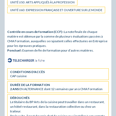
UNITÉ U50 : ARTS APPLIQUÉS À LA PROFESSION
UNITÉ U60 : EXPRESSION FRANÇAISE ET OUVERTURE SUR LE MONDE
Contrôle en cours de formation (CCF) :
La note finale de chaque
matière est obtenue par la somme de plusieurs évaluations passées à
CMA Formation, auxquelles se rajoutent celles effectuées en Entreprise
pour les épreuves pratiques.
Ponctuel :
Examen de fin de formation pour d’autres matières.
CONDITIONS D'ACCÈS
CAP cuisine
DURÉE DE LA FORMATION
2 ANS
EN ALTERNANCE dont 12 semaines par an à CMA Formation
DÉBOUCHÉS
Le titulaire du BP Arts de la cuisine peut travailler dans un restaurant,
un hôtel-restaurant, dans la restauration collective ou chez un
traiteur.
Par la suite, il peut devenir chef de cuisine ou s’installer à son compte.