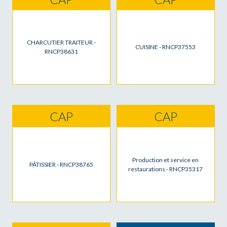
CHARCUTIER TRAITEUR -
CUISINE - RNCP37553
RNCP38631
CAP
CAP
Production et service en
PÂTISSIER - RNCP38765
restaurations - RNCP35317