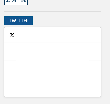
LES FORMATIONS
TWITTER
Cliquez pour accepter les cookies marketing
Tweets de @CMA_Gers
et activer ce contenu