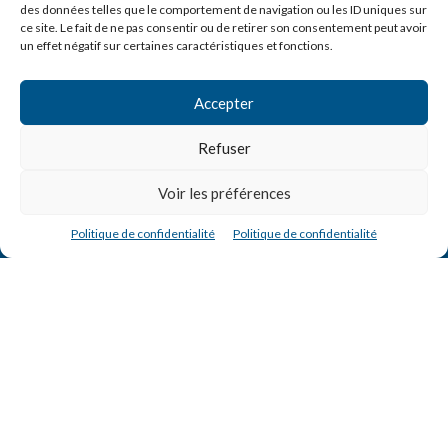
des données telles que le comportement de navigation ou les ID uniques sur
ce site. Le fait de ne pas consentir ou de retirer son consentement peut avoir
un effet négatif sur certaines caractéristiques et fonctions.
Accepter
Refuser
Voir les préférences
Politique de confidentialité
Politique de confidentialité
ACCUEIL
FORMATIONS
L’ÉCOLE
L’APPRENTISSAGE