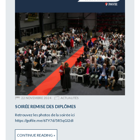
22 NOVEMBRE 2024
ACTUALITÉS
SOIRÉE REMISE DES DIPLÔMES
Retrouvez les photos de la soirée ici
https://gofile.me/6TY7d/5R5qGI2dI
CONTINUE READING »