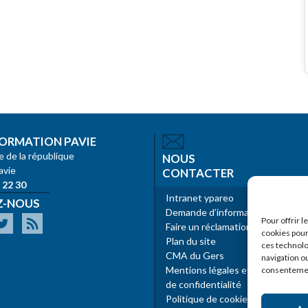
ORMATION PAVIE
e de la république
NOUS
avie
CONTACTER
 22 30
Intranet ypareo
Z-NOUS
Demande d’informations
Pour offrir 
Faire un réclamation
cookies pour
Plan du site
ces technolo
CMA du Gers
navigation ou
Mentions légales et politique
consentement
de confidentialité
Politique de cookies