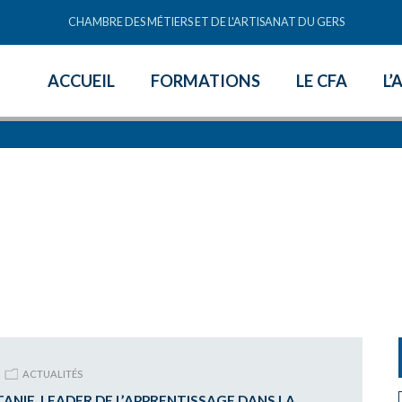
CHAMBRE DES MÉTIERS ET DE L'ARTISANAT DU GERS
Skip
ACCUEIL
FORMATIONS
LE CFA
L’
to
content
ACTUALITÉS
ANIE, LEADER DE L’APPRENTISSAGE DANS LA