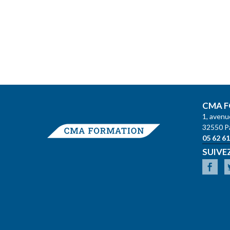
CMA F
1, avenu
32550 P
05 62 61
SUIVE