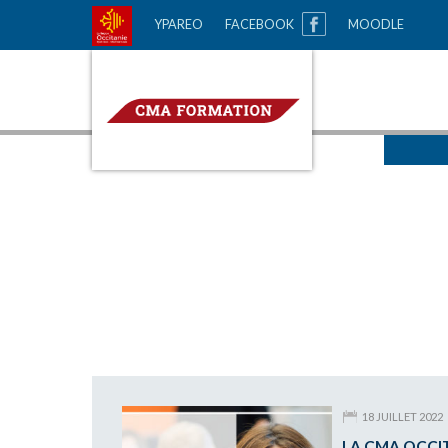
GO
YPAREO
FACEBOOK
MOODLE
CMA Formation
TO
MAIN
NAVIGATION
18 JUILLET 2022
LA CMA OCCIT