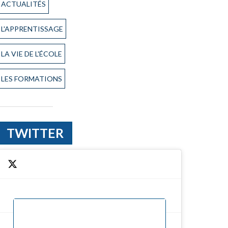
ACTUALITÉS
L'APPRENTISSAGE
LA VIE DE L'ÉCOLE
LES FORMATIONS
TWITTER
Cliquez pour accepter les cookies marketing
Tweets de @CMA_Gers
et activer ce contenu